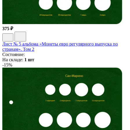
375 ₽
Лист № 5 альбома «Монеты евро регулярного выпуска по
странам». Том 2
Состояние:
На складе:
1 шт
-15%