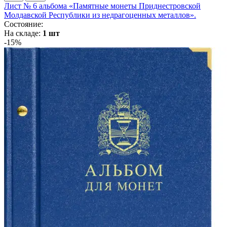
Лист № 6 альбома «Памятные монеты Приднестровской
Молдавской Республики из недрагоценных металлов».
Состояние:
На складе:
1 шт
-15%