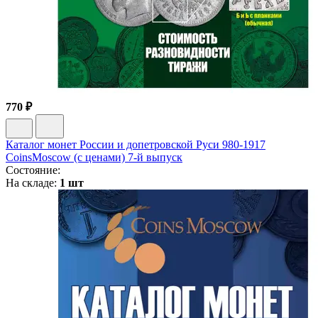
770 ₽
Каталог монет России и допетровской Руси 980-1917
CoinsMoscow (с ценами) 7-й выпуск
Состояние:
На складе:
1 шт