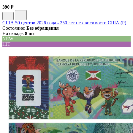
390 ₽
США 50 центов 2026 года - 250 лет независимости США (P)
Состояние:
Без обращения
На складе:
8 шт
NEW
HIT