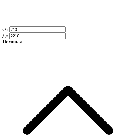
От
До
Номинал