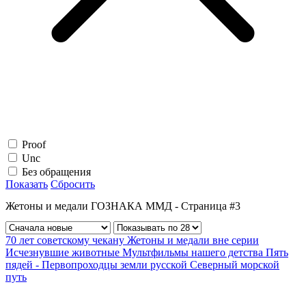
Proof
Unc
Без обращения
Показать
Сбросить
Жетоны и медали ГОЗНАКА ММД - Страница #3
70 лет советскому чекану
Жетоны и медали вне серии
Исчезнувшие животные
Мультфильмы нашего детства
Пять
пядей - Первопроходцы земли русской
Северный морской
путь