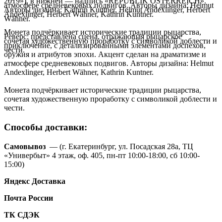
2019»), в нижней — надпись «REPUBLIK ÖSTERREICH».
атмосфере средневековых подвигов. Авторы дизайна: Helmut
Авторы дизайна: Kathrin Kuntner, Helmut Andexlinger, Herbert
Andexlinger, Herbert Wähner, Kathrin Kuntner.
Wähner.
Монета подчёркивает исторические традиции рыцарства,
Реверс: представлена сцена, отражающая рыцарское
сочетая художественную проработку с символикой доблести и
приключение, с детализированными элементами доспехов,
чести.
оружия и атрибутов эпохи. Акцент сделан на драматизме и
атмосфере средневековых подвигов. Авторы дизайна: Helmut
Andexlinger, Herbert Wähner, Kathrin Kuntner.
Монета подчёркивает исторические традиции рыцарства,
сочетая художественную проработку с символикой доблести и
чести.
Способы доставки:
Самовывоз
— (г. Екатеринбург, ул. Посадская 28а, ТЦ
«Универбыт» 4 этаж, оф. 405, пн-пт 10:00-18:00, сб 10:00-
15:00)
Яндекс Доставка
Почта России
ТК
СДЭК