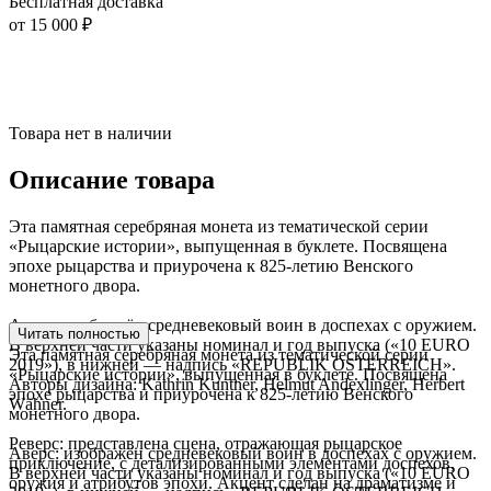
Бесплатная доставка
от 15 000 ₽
Товара нет в наличии
Описание товара
Эта памятная серебряная монета из тематической серии
«Рыцарские истории», выпущенная в буклете. Посвящена
эпохе рыцарства и приурочена к 825‑летию Венского
монетного двора.
Аверс: изображён средневековый воин в доспехах с оружием.
Читать полностью
В верхней части указаны номинал и год выпуска («10 EURO
Эта памятная серебряная монета из тематической серии
2019»), в нижней — надпись «REPUBLIK ÖSTERREICH».
«Рыцарские истории», выпущенная в буклете. Посвящена
Авторы дизайна: Kathrin Kuntner, Helmut Andexlinger, Herbert
эпохе рыцарства и приурочена к 825‑летию Венского
Wähner.
монетного двора.
Реверс: представлена сцена, отражающая рыцарское
Аверс: изображён средневековый воин в доспехах с оружием.
приключение, с детализированными элементами доспехов,
В верхней части указаны номинал и год выпуска («10 EURO
оружия и атрибутов эпохи. Акцент сделан на драматизме и