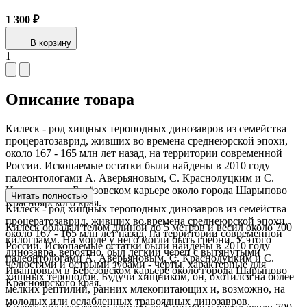
1 300 ₽
В корзину
1
Описание товара
Килеск - род хищных тероподных динозавров из семейства
процератозаврид, живших во времена среднеюрской эпохи,
около 167 - 165 млн лет назад, на территории современной
России. Ископаемые остатки были найдены в 2010 году
палеонтологами А. Аверьяновым, С. Краснолуцким и С.
Иванцовым в Берёзовском карьере около города Шарыпово
Читать полностью
Красноярского края.
Килеск - род хищных тероподных динозавров из семейства
процератозаврид, живших во времена среднеюрской эпохи,
Килеск обладал телом длиной до 5 метров и весил около 700
около 167 - 165 млн лет назад, на территории современной
килограмм. На морде у него могли быть гребни. У этого
России. Ископаемые остатки были найдены в 2010 году
динозавра, вероятно, был лёгкий череп с вытянутыми
палеонтологами А. Аверьяновым, С. Краснолуцким и С.
челюстями и острыми зубами - черты, характерные для
Иванцовым в Берёзовском карьере около города Шарыпово
хищных тероподов. Будучи хищником, он, охотился на более
Красноярского края.
мелких рептилий, ранних млекопитающих и, возможно, на
молодых или ослабленных травоядных динозавров.