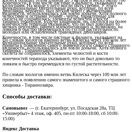
Килеск обладал телом длиной до 5 метров и весил около 700
Конечности, в том числе пястные и фаланги, указывают на
килограмм. На морде у него могли быть гребни. У этого
функциональные хватательные руки, которые, по всей
динозавра, вероятно, был лёгкий череп с вытянутыми
видимости, использовались для ловли добычи. Хотя полного
челюстями и острыми зубами - черты, характерные для
скелета не сохранилось, элементы челюстей и кости
хищных тероподов. Будучи хищником, он, охотился на более
конечностей терапода указывают, что он был довольно то
мелких рептилий, ранних млекопитающих и, возможно, на
ловким и быстро перемещался по густой растительности.
молодых или ослабленных травоядных динозавров.
Конечности, в том числе пястные и фаланги, указывают на
По словам зоологов именно ветвь Килеска через 100 млн лет
функциональные хватательные руки, которые, по всей
привела к появлению самого знаменитого и самого страшного
видимости, использовались для ловли добычи. Хотя полного
хищника - Тираннозавра.
скелета не сохранилось, элементы челюстей и кости
конечностей терапода указывают, что он был довольно то
ловким и быстро перемещался по густой растительности.
По словам зоологов именно ветвь Килеска через 100 млн лет
привела к появлению самого знаменитого и самого страшного
хищника - Тираннозавра.
Способы доставки:
Самовывоз
— (г. Екатеринбург, ул. Посадская 28а, ТЦ
«Универбыт» 4 этаж, оф. 405, пн-пт 10:00-18:00, сб 10:00-
15:00)
Яндекс Доставка